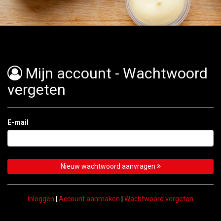
Home
Menu
Bestellen
Bestellen
Mijn account - Wachtwoord
Contact
vergeten
Login
E-mail
Nieuw wachtwoord aanvragen
Inloggen
|
Account aanmaken
|
Wachtwoord vergeten