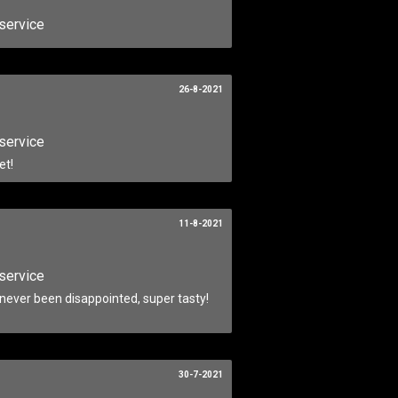
service
26-8-2021
service
et!
11-8-2021
service
never been disappointed, super tasty!
30-7-2021