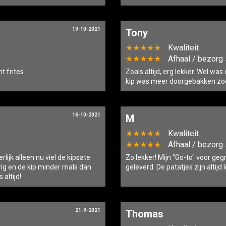
19-10-2021
Tony
★★★★★
Kwaliteit
★★★★★
Afhaal / bezorg 
t frites.
Zoals altijd, erg lekker. Wel was
kip was meer doorgebakken zoda
16-10-2021
M
★★★★★
Kwaliteit
★★★★★
Afhaal / bezorg 
rlijk alleen nu viel de kipsate
Zo lekker! Mijn "Go-to" voor geg
rig en de kip minder mals dan
geleverd. De patatjes zijn altijd 
 altijd!
21-9-2021
Thomas