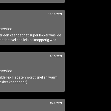
18-10-2021
service
 er een keer dat het super lekker was, de
t het velletje lekker knapperig was.
2-10-2021
service
rilde kip. Het eten wordt snel en warm
lekker knapperig :)
15-9-2021