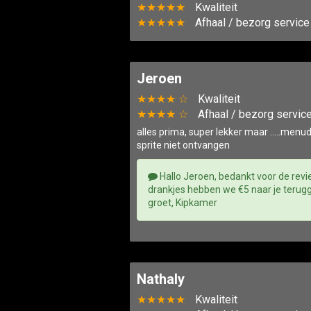
★★★★★
Kwaliteit
★★★★★
Afhaal / bezorg service
Jeroen
★★★★ ☆
Kwaliteit
★★★★ ☆
Afhaal / bezorg servic
alles prima, super lekker maar …..menu
sprite niet ontvangen
Hallo Jeroen, bedankt voor de re
drankjes hebben we €5 naar je terugge
groet, Kipkamer
Nathaly
★★★★★
Kwaliteit