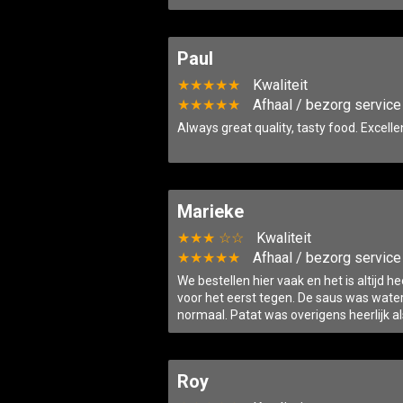
Paul
★★★★★
Kwaliteit
★★★★★
Afhaal / bezorg service
Always great quality, tasty food. Excellen
Marieke
★★★ ☆☆
Kwaliteit
★★★★★
Afhaal / bezorg service
We bestellen hier vaak en het is altijd hee
voor het eerst tegen. De saus was wate
normaal. Patat was overigens heerlijk als
Roy