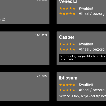
Venessa
★★★★★
Kwaliteit
★★★★★
Afhaal / bezorg 
n 😊
14-1-2022
Casper
★★★★★
Kwaliteit
★★★★★
Afhaal / bezorg 
Deze bestelling is geplaatst in het weeken
i.v.m. drukte.
7-1-2022
Ibtissam
★★★★★
Kwaliteit
★★★★★
Afhaal / bezorg 
Service is top , altijd voor tijd