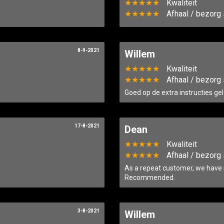
★★★★★
Kwaliteit
★★★★★
Afhaal / bezorg 
8-9-2021
Willem
★★★★★
Kwaliteit
★★★★★
Afhaal / bezorg 
Goed op de extra instructies gel
17-8-2021
Dean
★★★★★
Kwaliteit
★★★★★
Afhaal / bezorg 
As a repeat customer, we have 
Recommended.
3-8-2021
Willem