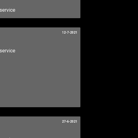
service
12-7-2021
service
27-6-2021