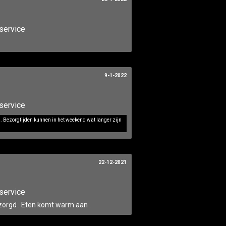
Verder winkelen
Bestellen
service
9-1-2022
service
d. Bezorgtijden kunnen in het weekend wat langer zijn
22-12-2021
service
 bezorgd . Eten komt warm aan .