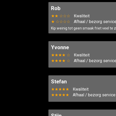
Rob
★★ ☆☆☆
Kwaliteit
★ ☆☆☆☆
Afhaal / bezorg servic
Kip weinig tot geen smaak friet veel te z
Yvonne
★★★★ ☆
Kwaliteit
★★★★ ☆
Afhaal / bezorg servic
Stefan
★★★★★
Kwaliteit
★★★★★
Afhaal / bezorg service
Stijn